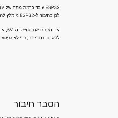
ESP32 עובד ברמת מתח של 3.3V בכניסות האנלוגיות.
לכן בחיבור ל-ESP32 מומלץ להזין את החיישן מ-3V3, ולא מ-5V.
אם מזינים את החיישן מ-5V, אין לחבר את יציאת S ישירות לכניסת ADC של ESP32
ללא הורדת מתח, כדי לא לפגוע 
הסבר חיבור