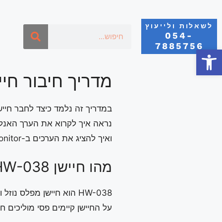
לשאלות ולייעוץ
054-
7885756
פתח סרגל נגישות
מדריך חיבור חיישן מפלס נוזל 
במדריך זה נלמד כיצד לחבר חיישן מפלס נוזל HW-038 לבקר NO
נראה איך לקרוא את הערך האנלוג
ואיך להציג את הערכים ב-Serial Monitor.
מהו חיישן HW-038?
HW-038 הוא חיישן מפלס נוזל וזיהוי רטיבות המבוסס על מוליכות מים.
על החיישן קיימים פסי מוליכים 