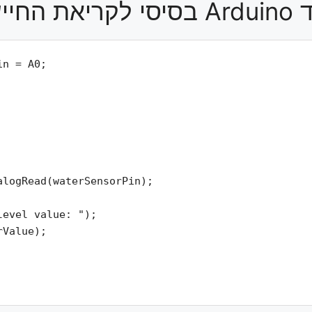
 לקריאת החיישן
n = A0;

logRead(waterSensorPin);

evel value: ");

Value);
