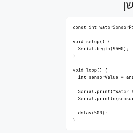
const int waterSensorPi
void setup() {

  Serial.begin(9600);

}

void loop() {

  int sensorValue = ana
  Serial.print("Water l
  Serial.println(sensor
  delay(500);

}