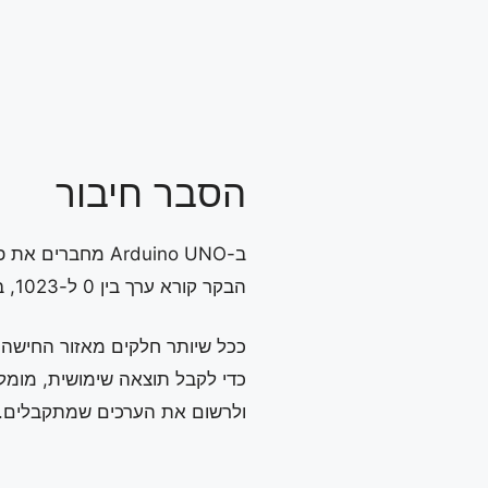
הסבר חיבור
ב-Arduino UNO מחברים את פין S של החיישן לכניסה האנלוגית A0.
הבקר קורא ערך בין 0 ל-1023, בהתאם לרמת המתח שמגיעה מהחיישן.
ככל שיותר חלקים מאזור החישה נ
כדי לקבל תוצאה שימושית, מומל
ולרשום את הערכים שמתקבלים.