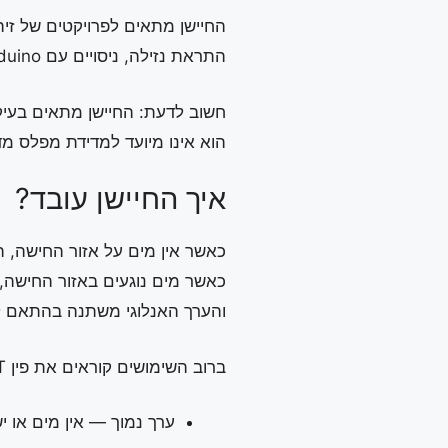
החיישן מתאים לפרויקטים של זיהו
התראת נזילה, ניסויים עם Arduino ו-ESP32 ומערכות ניטור פשוטות.
חשוב לדעת: החיישן מתאים בעיקר
הוא אינו מיועד למדידת מפלס מ
איך החיישן עובד?
כאשר אין מים על אזור החישה, הה
כאשר מים נוגעים באזור החישה,
והערך האנלוגי משתנה בהתאם לכ
ברוב השימושים קוראים את פין S / OUT בעזרת כניסה אנלוגית:
ערך נמוך — אין מים או י