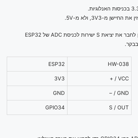
בבקר.
ESP32
HW-038
3V3
VCC / +
GND
GND / –
GPIO34
S / OUT