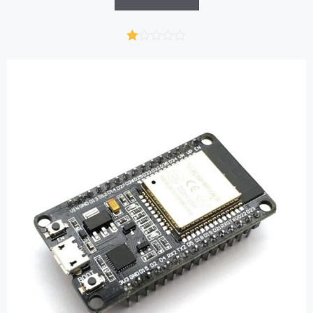
דו
רג
1.
00
מ
תו
ך
5