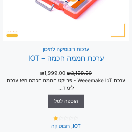
ערכות רובוטיקה לתיכון
ערכת חממה חכמה – IOT
₪
1,999.00
₪
2,199.00
ערכת Weeemake IoT - פרויקט חממה חכמה היא ערכת
לימוד...
הוספה לסל
דו
IOT
,
רובוטיקה
רג