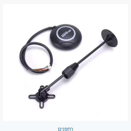
1.
00
מ
תו
ך
5
רחפנים