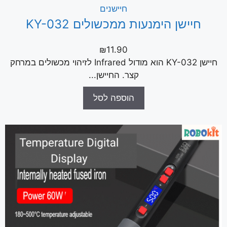
חיישנים
חיישן הימנעות ממכשולים KY-032
₪
11.90
חיישן KY-032 הוא מודול Infrared לזיהוי מכשולים במרחק
קצר. החיישן...
הוספה לסל