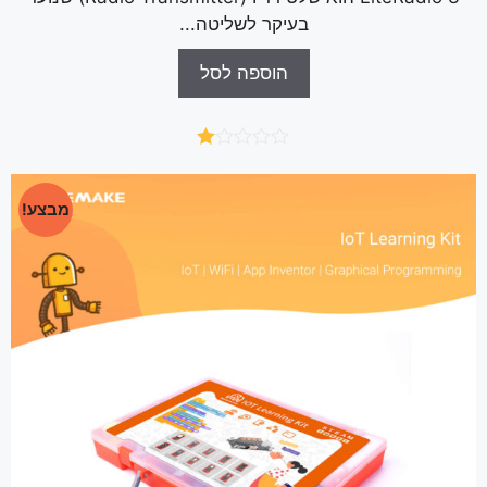
בעיקר לשליטה...
הוספה לסל
דו
רג
1.
מבצע!
00
מ
תו
ך
5