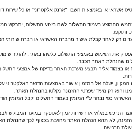
 אשראי או באמצעות חשבון “ארנק אלקטרוני” או כל שירות דומ
שתמש מהמוצע בעמוד התשלום לשם ביצוע התשלום, יתבקש המזמי
 ותוקפו.
רים רק לאחר קבלת אישור מחברת האשראי או חברת שירותי הא
יק את השימוש באמצעי התשלום כלשהו באתר, להתיר שימוש ב
שלום שהנהלת האתר תכבד.
או בצמוד אליה תבצע מערכת האתר בדיקה של אמצעי התשלום ב
ות.
קוון, ישלח אל המזמין אישור באמצעות הדואר האלקטרוני על קל
ו והוא רק מעיד שפרטי ההזמנה נקלטו בהנהלת האתר.
אשראי כפי נבחר ע"י המזמין בעמוד התשלום יקבל המזמין הו
ר הנרכש במלאי או השירות זמין לאספקה במועד המבוקש ו/במועד
ההזמנה, לא תהא הנהלת האתר מחויבת בכפוף לכך שהנהלת הא
עולת הרכישה.