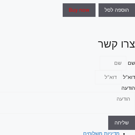
היה:
הוא:
הוספה לסל
Buy now
₪154.00.
₪165.00.
צרו קשר
שם
דוא"ל
הודעה
שליחה
מדיניות משלוחים