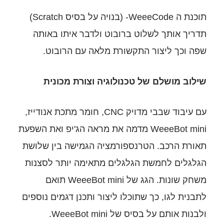
תוכנת ה WeeeCode- (בנויה על בסיס Scratch)
 ברובוט ולדבר איתו באותה
קשורת מלאה עם הרובוט.
כנולוגיה וצורת מכונית
עם עיבוד שבבי מדויק CNC, חומר מתכת אנודייז,
WeeeBot  מדמה את מראה הג'יפ ואת השפעת
נספורמציה הגמישה בין שלושת
גלגלים מתאימה יותר לסצנות
משחק שונות. הגג של WeeeBot mini תואם
וכלו ליצור ותכנן דגמים נוספים
WeeeBot mi.