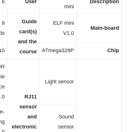
6 +
User
mini
Guide
8 × idea
ELF mini
card(s)
cards
V1.0
and the
10 × lessons
ATmega328P
course
RGB IR
obstacle
Light sensor
avoidance
sensor V1.0
RJ11
sensor
One-way line-
and
Sound
following
electronic
sensor
sensor V1.0