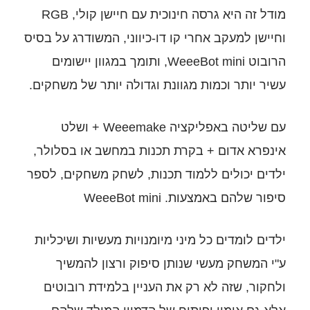
מודל זה היא גרסה חינוכית עם חיישן קולי, RGB
 קו דו-כיווני, המשודרג על בסיס
הרובוט WeeeBot mini, ותומך במגוון יישומים
גוונת וגדולה יותר של משחקים.
עם שליטה באפליקציה Weeemake + ושלט
קרת תכנות במחשב או בסלולר,
וד תכנות, לשחק משחקים, לספר
WeeeBot 
יני מיומנויות מעשיות ושיכליות
נותן סיפוק ורצון להמשיך
ק את העניין בלמידת רובוטים