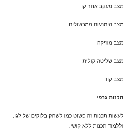
שולים
שוט כמו לשחק בלוקים של לגו,
קושי.