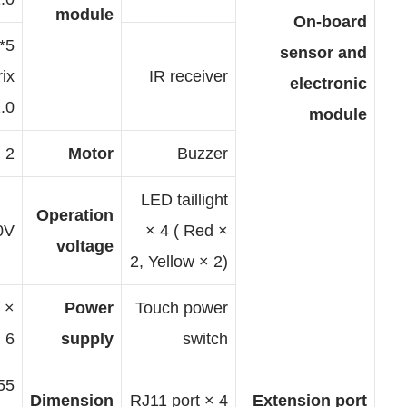
module
5*14 LED
matrix
IR receiver
module V1.0
TT motor × 2
Motor
Buzzer
LED taillight
Operation
6V – 10V
× 4 ( Red ×
voltage
2, Yellow × 2)
AA battery ×
Power
Touch power
6
supply
switch
155 × 120 ×
Dimension
RJ11 port × 4