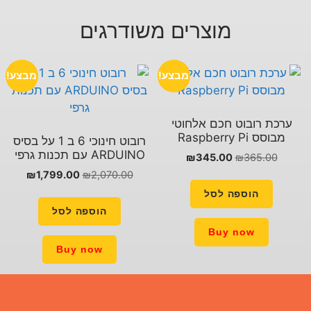
ים משודרגים
מבצע!
מבצע!
חוטי
רובוט חינוכי 6 ב 1 על בסיס
ARDUINO עם תכנות גרפי
₪
1,799.00
₪
2,070.00
הוספה לסל
Buy now