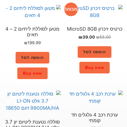
מבצע!
מטען לסוללת ליתיום 2 – 4
תאים
₪
199.99
הוספה לסל
Buy now
גלים חד
סוללה נטענת ליטיום יון 3.7