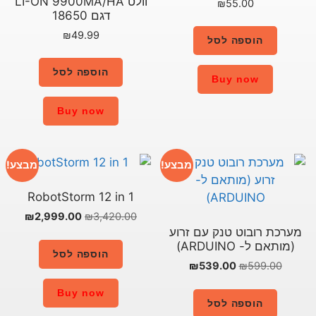
וולט LI-ON 9900MA/HA
דגם 18650
₪
49.99
הוספה לסל
Buy now
מבצע!
מבצע!
RobotStorm 12 in 1
₪
2,999.00
₪
3,420.00
זרוע
הוספה לסל
Buy now