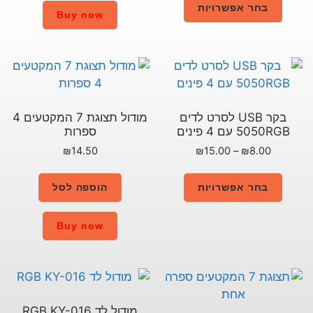
Buy now
לדים
מודול תצוגת 7 המקטעים 4
ספרות
₪
14.50
הוספה לסל
Buy now
מודול לד RGB KY-016