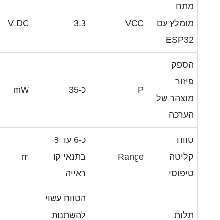
V DC
3.3
V
כ-35
mW
כ-6 עד 8
Ran
בתנאי קו
m
ראייה
הטווח עשוי
להשתנות