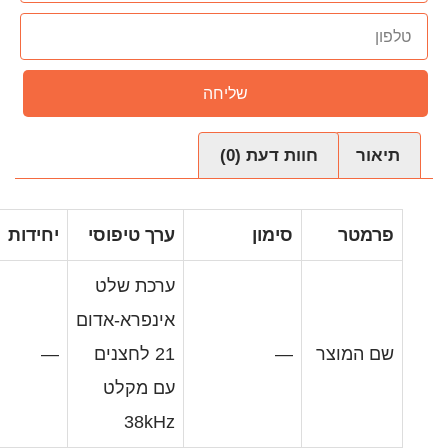
שליחה
עת (0)
מון
ערך טיפוסי
יחידות
ערכת שלט
אינפרא-אדום
21 לחצנים
—
עם מקלט
38kHz