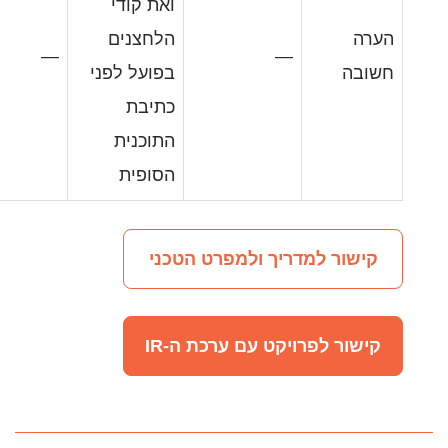
ואת קודי
הלחצנים
—
בפועל לפני
כתיבת
התוכנית
הסופית
ך ולמפרט הטכני
 עם ערכת ה-IR