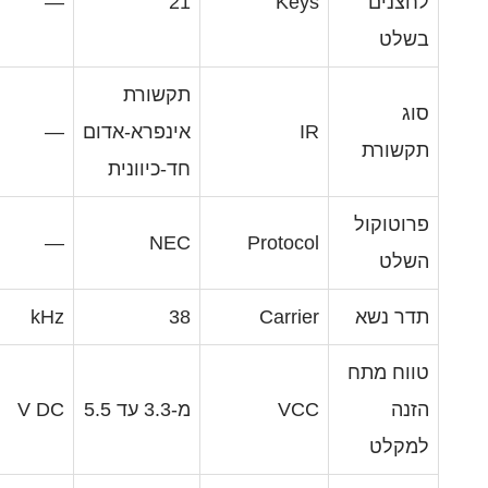
—
21
Ke
תקשורת
אינפרא-אדום
—
חד-כיוונית
—
NEC
Protoc
kHz
38
Carri
V
מ-3.3 עד 5.5
V DC