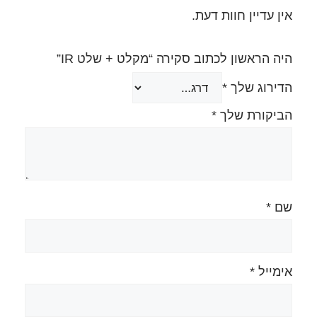
.
סקירה “מקלט + שלט IR”