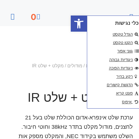
פתח סרגל נגישות
0
דף הבית
/
מודולים
/ מקלט + שלט IR
+ שלט IR
ערכת שלט אינפרא-אדום הכוללת שלט בעל 21
וחוטי חיבור.
השלט משתמש בקידוד NEC, והמקלט מספק אות