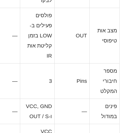
לבקר
פולסים
פעילים ב-
O
LOW בזמן
—
קליטת אות
IR
—
3
Pi
VCC, GND
—
ו-OUT / S
VCC