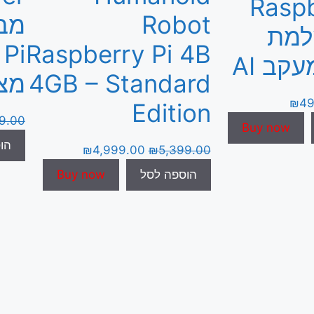
Raspb
Robot
מב
למת
Raspberry Pi 4B
4GB – Standard
מצל
₪
49
Edition
9.00
Buy now
הו
₪
4,999.00
₪
5,399.00
הוספה לסל
Buy now