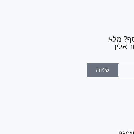
סף? מלא
ר אליך
שליחה