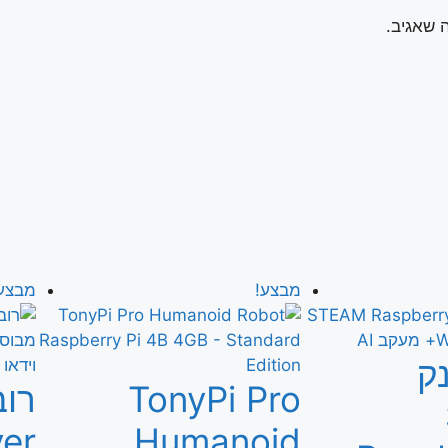
 שאגיב.
מבצע!
מבצע
ק
TonyPi Pro
רוב
Humanoid