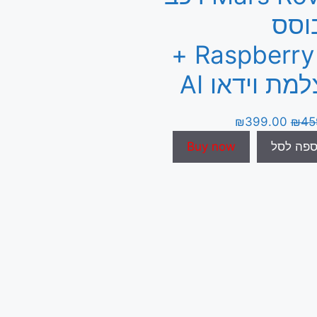
וסס
Raspberry Pi +
מת וידאו AI
₪
399.00
₪
45
ספה לסל
Buy now