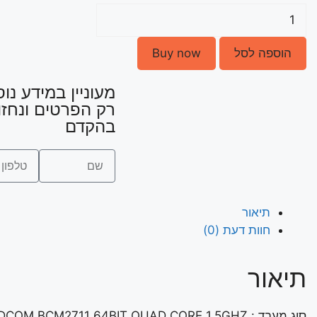
הוספה לסל
Buy now
מעוניין במידע נו
רק הפרטים ונחזו
בהקדם
תיאור
חוות דעת (0)
תיאור
סוג מעבד : BROADCOM BCM2711 64BIT QUAD CORE 1.5GHZ .