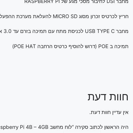
מחבר DSI לחיבור מסכי מגע של RASPBERRY PI
חריץ לכרטיס זכרון מסוג MICRO SD להעלאת מערכת ההפעלה ולשמירת מידע
מחבר USB TYPE C לכניסת מתח עם תמיכה בזרם עד 3.0 אמפר
תמיכה ב POE (דרוש להוסיף כרטיס הרחבה POE HAT)
חוות דעת
אין עדיין חוות דעת.
היה הראשון לכתוב סקירה “לוח מחשב Raspberry Pi 4B – 4GB”