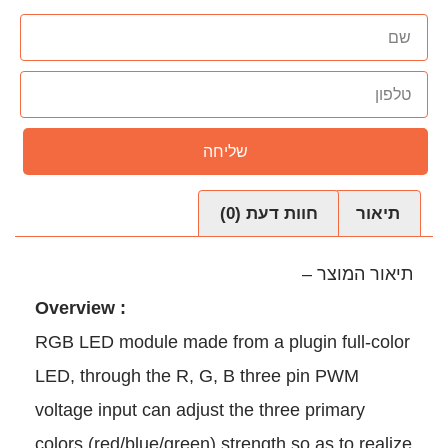
שליחה
עת (0)
Overview :
RGB LED module made from a p
LED, through the R, G, B thr
voltage input can adjust the th
colors (red/blue/green) strengt