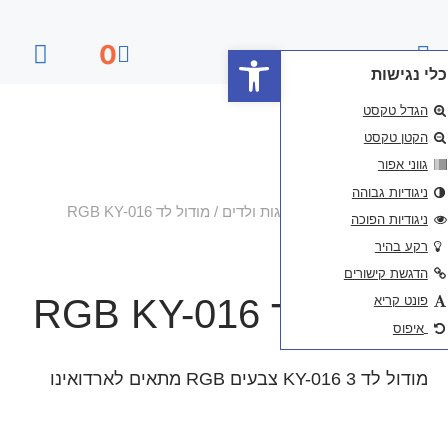
פתח סרגל נגישות
0
דף הבית
ות ולדים
/ מודול לד RGB KY-016
RG