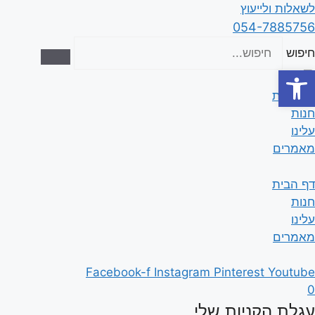
דלג
לשאלות ולייעוץ
תוכן
054-7885756
חיפוש
פתח סרגל נגישות
דף הבית
חנות
עלינו
מאמרים
דף הבית
חנות
עלינו
מאמרים
Facebook-f
Instagram
Pinterest
Youtube
0
עגלת הקניות שלי