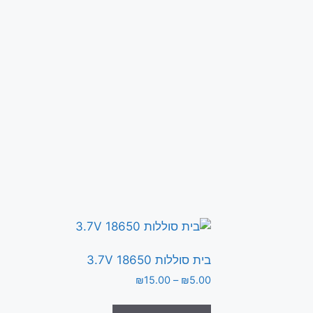
בית סוללות 3.7V 18650
טווח
₪
15.00
–
₪
5.00
מחירים:
למוצר