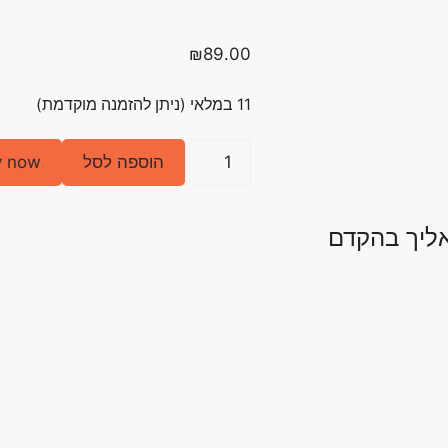
₪
89.00
11 במלאי (ניתן להזמנה מוקדמת)
כמות
הוספה לסל
y now
של
Wrap
Strip
אליך בהקדם
Unwrap