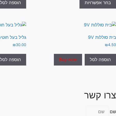
זה
בחר אפשרויות
הוספה לסל
עד
יש
מספר
סוגים.
ניתן
לבחור
בית סוללות 9V
גליל בעל חוטים ר
את
₪
30.00
₪
4.50
האפשרויות
בעמוד
הוספה לסל
Buy now
הוספה לסל
המוצר
צרו קשר
שם