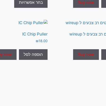
זה
Buy now
בחר אפשרויות
יש
מספר
סוגים.
ניתן
לבחור
ב צבעים ל wireup
IС Chip Puller
את
₪
18.00
האפשרויו
בעמוד
Buy now
הוספה לסל
uy now
המוצר