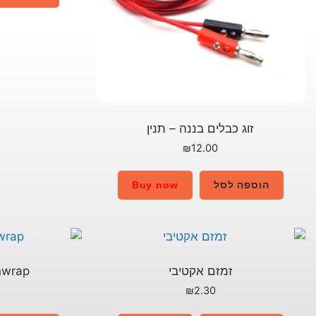
זוג כבלים בננה – תנין
₪
12.00
הוספה לסל
Buy now
זמזם אקטיבי
nwrap
₪
2.30