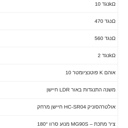
נגד 10kΩ
נגד 470Ω
נגד 560Ω
נגד 2kΩ
פוטנציומטר 10 K אוהם
חיישן LDR משנה התנגדות באור
חיישן מרחק HC-SR04 אולטרהסוניק
מנוע סרוו 180° MG90S – ציר מתכת