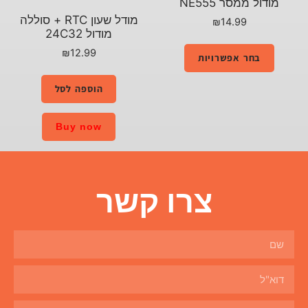
מודול ממסר NE555
מודל שעון RTC + סוללה
₪
14.99
מודול 24C32
₪
12.99
בחר אפשרויות
הוספה לסל
Buy now
צרו קשר