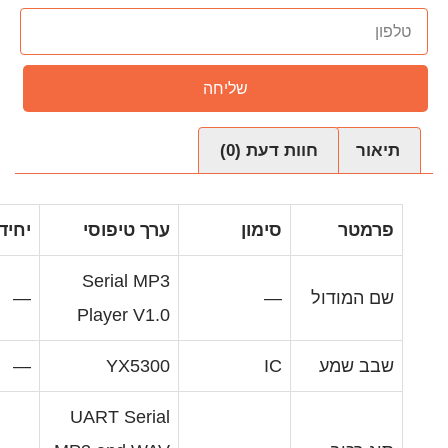
שליחה
עת (0)
ימון
ערך טיפוסי
יחידות
Serial MP3
—
Player V1.0
—
YX5300
I
UART Serial