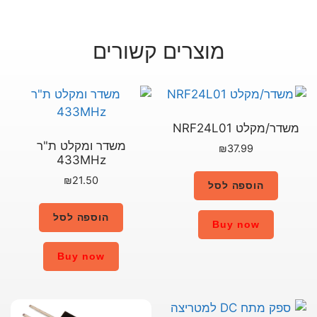
רים קשורים
משדר ומקלט ת"ר
433MHz
₪
21.50
הוספה לסל
Buy now