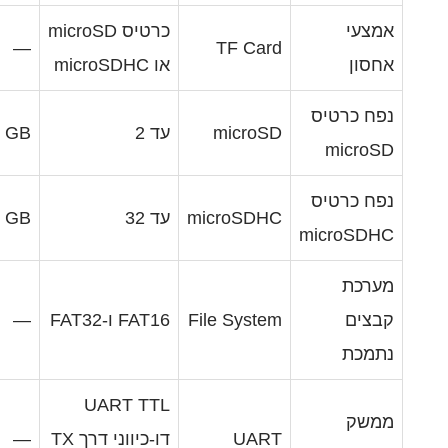
כרטיס microSD
—
TF Car
או microSDHC
microS
עד 2
GB
microSDH
עד 32
GB
File Syste
FAT16 ו-FAT32
—
UART TTL
UAR
דו-כיווני דרך TX
—