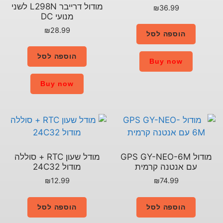
מודול דרייבר L298N לשני
מנועי DC
₪
28.99
הוספה לסל
Buy now
GPS G
מודל שעון RTC + סוללה
ת
מודול 24C32
₪
12.99
הוספה לסל