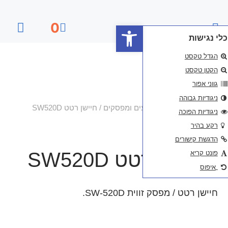
פתח סרגל נגישות
0
דף הבית
ים ומפסקים
/ חיישן רטט SW520D
SW520
SW-5.