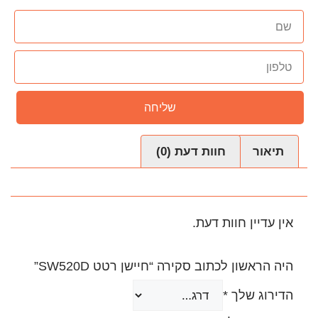
שליחה
עת (0)
.
ירה “חיישן רטט SW520D”