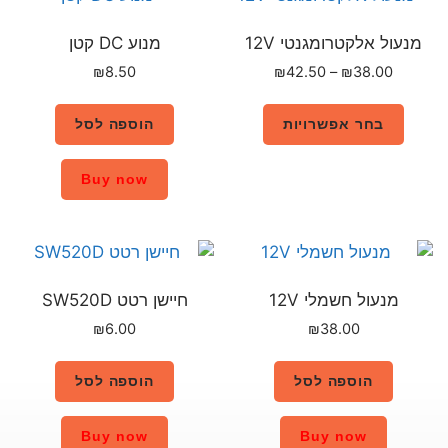
מנוע DC קטן
₪
8.50
הוספה לסל
Buy now
חיישן רטט SW520D
₪
6.00
הוספה לסל
Buy now