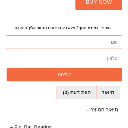
ף? מלא רק הפרטים ונחזור אליך בהקדם
שליחה
עת (0)
– Full Ball Bearing