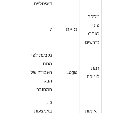
דיגיטליים
—
7
G
נקבעת לפי
מתח
L
העבודה של
—
הבקר
המחובר
כן,
באמצעות