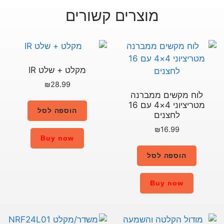
רים קשורים
מקלט + שלט IR
₪
28.99
נה
מטריציוני 4×4 עם 16
הוספה לסל
Buy now