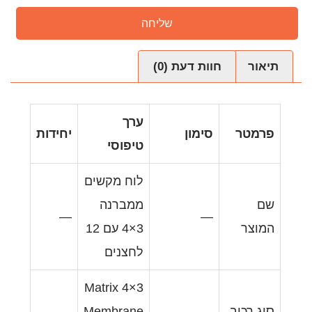
שליחה
עת (0)
ערך
ן
יחידות
טיפוסי
לוח מקשים
ממברנה
—
3×4 עם 12
לחצנים
3×4 Matrix
—
Membrane