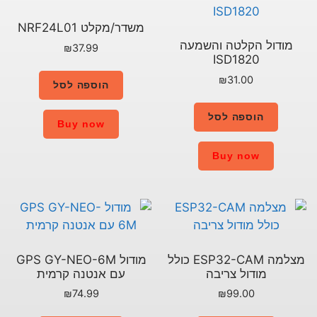
משדר/מקלט NRF24L01
עה
₪
37.99
הוספה לסל
Buy now
מצלמה ESP32-CAM כולל
מודול GPS GY-NEO-6M
עם אנטנה קרמית
₪
74.99