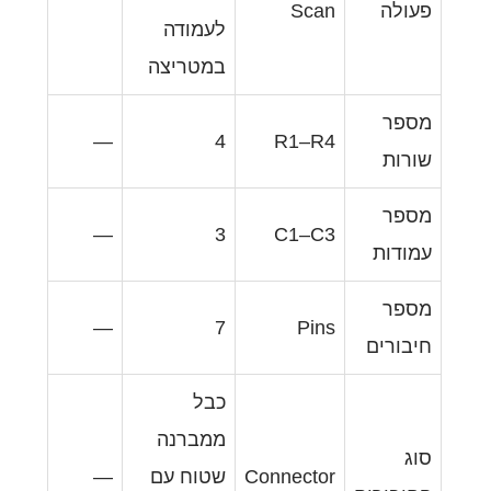
S
לעמודה
במטריצה
—
4
R1
—
3
C1
—
7
P
כבל
ממברנה
Connec
שטוח עם
—