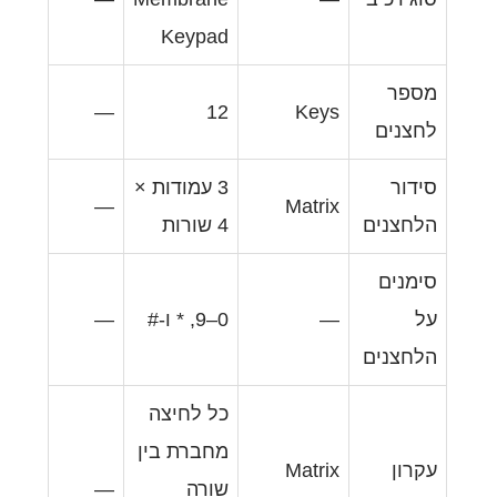
Keypad
—
12
K
3 עמודות ×
—
Ma
4 שורות
0–9, ‏* ו-#
—
כל לחיצה
מחברת בין
Ma
שורה
—