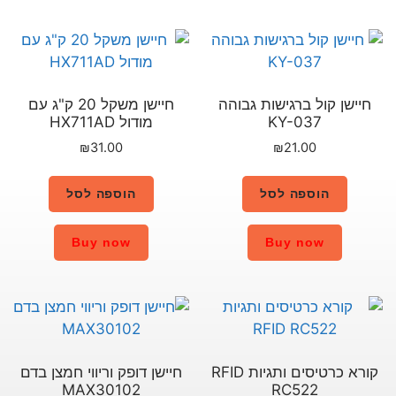
בוהה
חיישן משקל 20 ק"ג עם
מודול HX711AD
₪
31.00
הוספה לסל
Buy now
קורא כרטיסים ותגיות RFID
חיישן דופק וריווי חמצן בדם
MAX30102